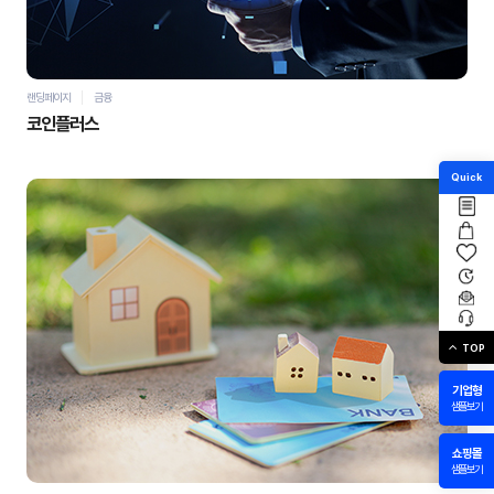
랜딩페이지
금융
코인플러스
Quick
TOP
자세히 보기
바로가기
기업형
샘플보기
쇼핑몰
샘플보기