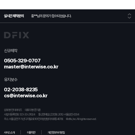
실시간 제작문의
홍**
님의 문의가 접수되었습니다.
홍**
님의 문의가 접수되었습니다.
신규제작
홍**
님의 문의가 접수되었습니다.
0505-329-0707
master@interwise.co.kr
홍**
님의 문의가 접수되었습니다.
유지보수
02-2038-8235
cs@interwise.co.kr
상호명 : 인터와이즈
대표자명 : 문지훈
사업자등록번호 : 123-33-21024
통신판매업신고번호 : 2012-서울금천-0034
주소 : 서울 금천구 가산디지털2로 101 한라원앤원타워 B동 407호
© dfix, Inc. All rights reserved.
서비스소개
이용약관
개인정보처리방침