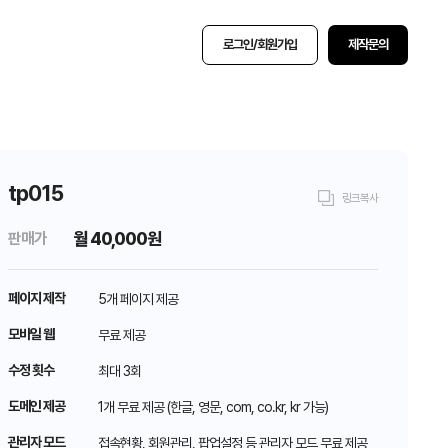
로그인/회원가입
제작문의
tp015
링크복사
월
40,000원
판매가
페이지 제작
5개 페이지 제공
모바일 웹
무료 제공
수정 횟수
최대 3회
도메인 제공
1개 무료 제공 (한글, 영문, com, co.kr, kr 가능)
관리자 모드
접속현황, 회원관리, 팝업설정 등 관리자 모드 무료 제공