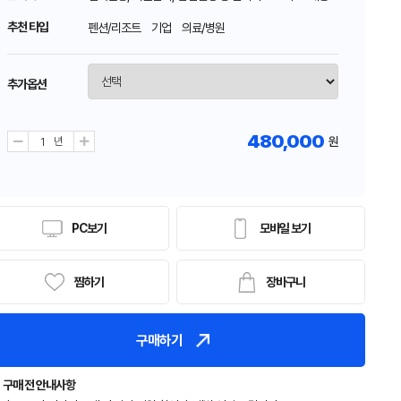
추천 타입
펜션/리조트 기업 의료/병원
추가옵션
480,000
원
PC보기
모바일 보기
찜하기
장바구니
구매하기
구매 전 안내사항