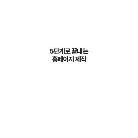
5단계로 끝내는
홈페이지 제작
01
02
디자인 선택
주문결제
원하시는 디자인 템플릿을
입금 확인되신 후
선택하신 후 주문을
제작에 필요한 주문서를
신청해 주세요.
보내드려요.
03
04
자료전송
제작진행
작성해주신 주문서를
주문서, 상담내용, 보내주신
바탕으로 제작에 필요한
자료를 바탕으로
자료를 전달해 주세요.
구축 작업이 진행됩니다.