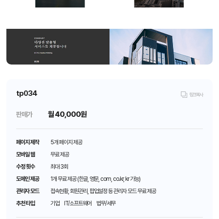
tp034
링크복사
월
40,000원
판매가
페이지 제작
5개 페이지 제공
모바일 웹
무료 제공
수정 횟수
최대 3회
도메인 제공
1개 무료 제공 (한글, 영문, com, co.kr, kr 가능)
관리자 모드
접속현황, 회원관리, 팝업설정 등 관리자 모드 무료 제공
추천 타입
기업 IT/소프트웨어 법무/세무