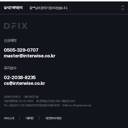
실시간 제작문의
홍**
님의 문의가 접수되었습니다.
홍**
님의 문의가 접수되었습니다.
신규제작
홍**
님의 문의가 접수되었습니다.
0505-329-0707
master@interwise.co.kr
유지보수
02-2038-8235
cs@interwise.co.kr
상호명 : 인터와이즈
대표자명 : 문지훈
사업자등록번호 : 123-33-21024
통신판매업신고번호 : 2012-서울금천-0034
주소 : 서울 금천구 가산디지털2로 101 한라원앤원타워 B동 407호
© dfix, Inc. All rights reserved.
서비스소개
이용약관
개인정보처리방침