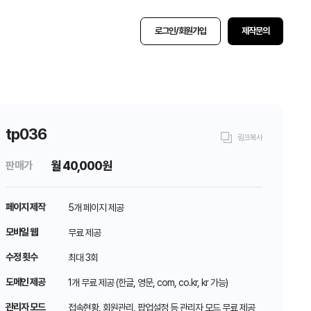
로그인/회원가입
제작문의
tp036
링크복사
월
40,000원
판매가
페이지 제작
5개 페이지 제공
모바일 웹
무료 제공
수정 횟수
최대 3회
도메인 제공
1개 무료 제공 (한글, 영문, com, co.kr, kr 가능)
관리자 모드
접속현황, 회원관리, 팝업설정 등 관리자 모드 무료 제공